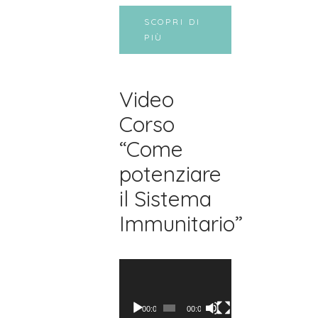
SCOPRI DI
PIÙ
Video
Corso
“Come
potenziare
il Sistema
Immunitario”
Video
Player
00:00
00:00