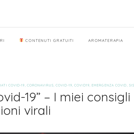
RI
CONTENUTI GRATUITI
AROMATERAPIA
ATI COVID-19
,
CORONAVIRUS
,
COVID-19
,
COVID19
,
EMERGENZA COVID
,
SI
vid-19” – I miei consigli
oni virali