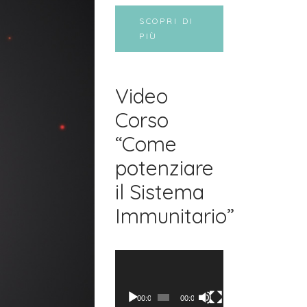
SCOPRI DI
PIÙ
Video
Corso
“Come
potenziare
il Sistema
Immunitario”
Video
Player
00:00
00:00