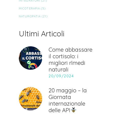
INTEGRATORI
(21)
MICOTERAPIA
(5)
NATUROPATIA
(21)
Ultimi Articoli
Come abbassare
il cortisolo: i
migliori rImedi
naturali
20/09/2024
20 maggio – la
Giornata
internazionale
delle API