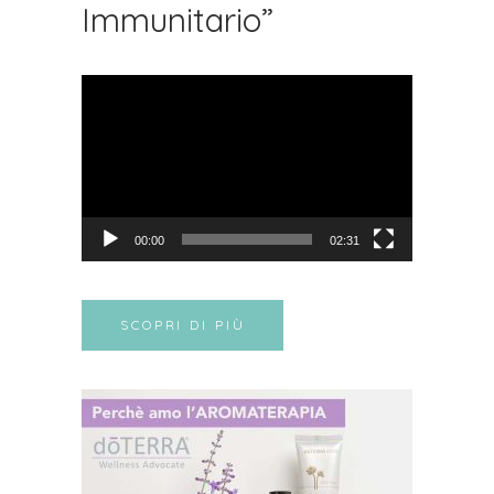
Immunitario”
Video
Player
00:00
02:31
SCOPRI DI PIÙ