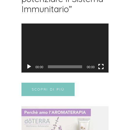
Immunitario”
Video
Player
00:00
00:00
SCOPRI DI PIÙ