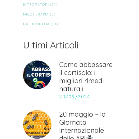
INTEGRATORI
(21)
MICOTERAPIA
(5)
NATUROPATIA
(21)
Ultimi Articoli
Come abbassare
il cortisolo: i
migliori rImedi
naturali
20/09/2024
20 maggio – la
Giornata
internazionale
delle API