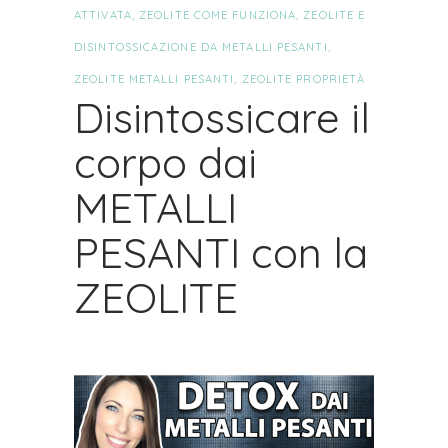
ATTIVATA
,
ZEOLITE COME FUNZIONA
,
ZEOLITE E
DISINTOSSICAZIONE DA METALLI PESANTI
,
ZEOLITE METALLI PESANTI
,
ZEOLITE PROPRIETÀ
Disintossicare il
corpo dai
METALLI
PESANTI con la
ZEOLITE