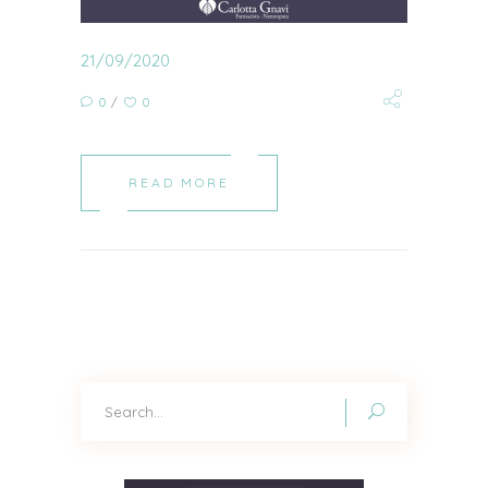
21/09/2020
0
0
READ MORE
Search
for: