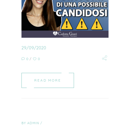
29/09/2020
0
0
READ MORE
BY
ADMIN