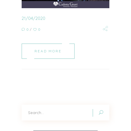
21/04/2020
0
0
READ MORE
Search
for: